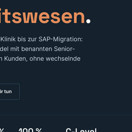
itswesen
.
Klinik bis zur SAP-Migration:
del mit benannten Senior-
am Kunden, ohne wechselnde
r tun
%
100 %
C-Level