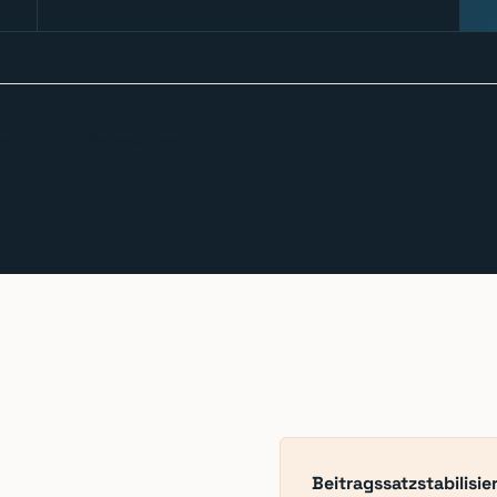
er →
Referenzen →
Beitragssatzstabilisi