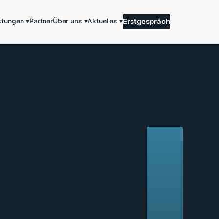
stungen ▾
Partner
Über uns ▾
Aktuelles ▾
Erstgespräch