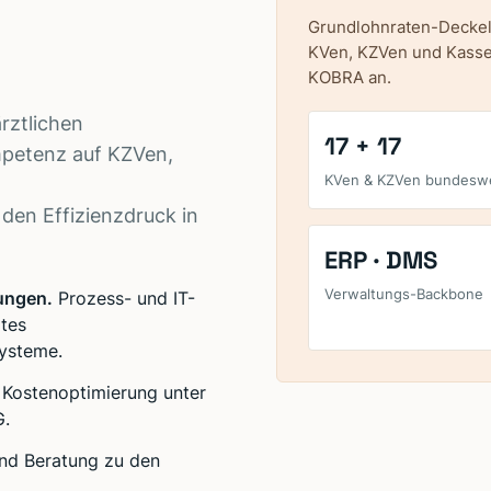
Grundlohnraten-Decke
KVen, KZVen und Kassen
KOBRA an.
rztlichen
17 + 17
mpetenz auf KZVen,
KVen & KZVen bundeswe
 den Effizienzdruck in
ERP · DMS
Verwaltungs-Backbone
gungen.
Prozess- und IT-
rtes
ysteme.
Kostenoptimierung unter
G.
und Beratung zu den