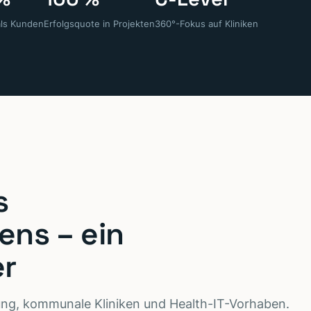
als Kunden
Erfolgsquote in Projekten
360°-Fokus auf Kliniken
s
ns – ein
er
tung, kommunale Kliniken und Health-IT-Vorhaben.